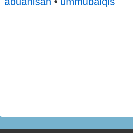
abuanisah
•
ummubalqis